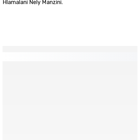
Hlamalani Nely Manzini.
EN CONTINU
↻
TPLink Open Day :MT récompensée pour l’innovation en
matière de wi-fi résidentiel
7 Août 2026 19h00
Fléaux sociaux | Conseil des Religions : Mobilisation
nationale en faveur de l’éducation civique et des
valeurs citoyennes
7 Août 2026 18h00
MONTAGNE-LONGUE : Grièvement brûlée après que ses