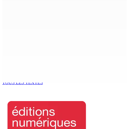
Beyond Westminster: The Sydney Pierre episode and
Mauritius’ Second Constitutional Conversation
7 Août 2026 15h00
Franco Quirin : « Une position de stricte neutralité »
7 Août 2026 12h00
Océan Indien | Saisie de 157,5 kg de drogue : L’ex-JM
prend ses distances de la SUV et du gandia
7 Août 2026 11h49
TOUS LES TEXTES