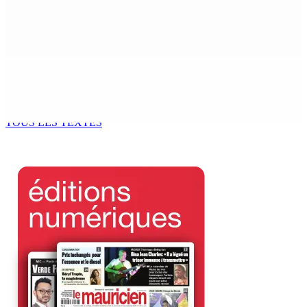
Adrien Duval a démissionné de ses fonctions
d’Opposition Whip et de président du Public Accounts
Committee (PAC)
6 Août 2026 17h52
Antananarivo : 27e Foire internationale de l’économie
rurale
6 Août 2026 16h00
TOUS LES TEXTES