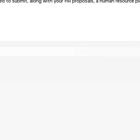
ed to submit, along with your HR proposals, a human resource pl
re de wi-fi résidentiel
ale en faveur de l’éducation civique et des valeurs citoyenne
ents ont pris feu
MONTAGNE-BLANCHE : Enlevé, séquest
7 Août 2026 16h00