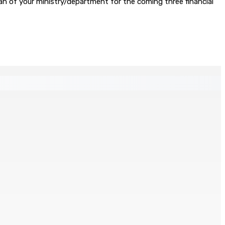
an of your ministry/department for the coming three financial
s
ré et battu pour une dette