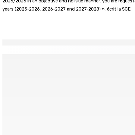
2025/2026 in an objective and holistic manner, you are request
years (2025-2026, 2026-2027 and 2027-2028) », écrit la SCE.
Partager
EN CONTINU
↻
TPLink Open Day :MT récompensée pour l’innovation en matiè
7 Août 2026 19h00
Fléaux sociaux | Conseil des Religions : Mobilisation nation
7 Août 2026 18h00
MONTAGNE-LONGUE : Grièvement brûlée après que ses vêtem
7 Août 2026 17h00