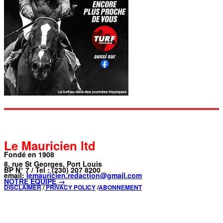
Le Mauricien ltd
Fondé en 1908
8, rue St Georges, Port Louis
BP N° 7 / Tel : (230) 207 8200
email:
lemauricien.redaction@gmail.com
NOTRE ÉQUIPE →
DISCLAIMER
/
PRIVACY POLICY
/
ABONNEMENT