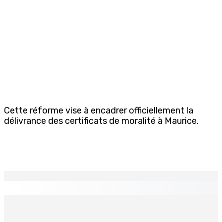
Cette réforme vise à encadrer officiellement la
délivrance des certificats de moralité à Maurice.
EN CONTINU
↻
TPLink Open Day :MT récompensée pour l’innovation en
matière de wi-fi résidentiel