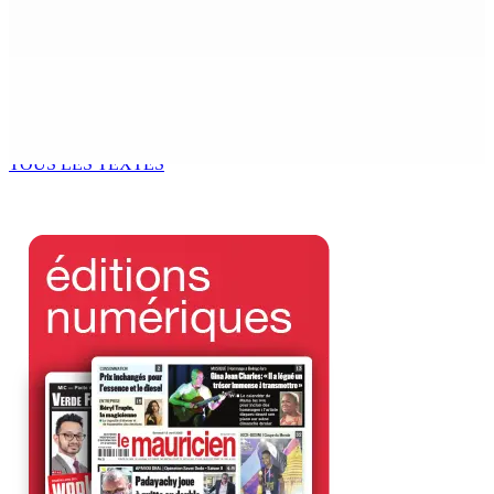
mortes au Sud
9 Août 2026 09h50
GM BUSINESS — Child Beyond Control : Un cadre
législatif plus efficace en préparation
9 Août 2026 09h00
TOUS LES TEXTES