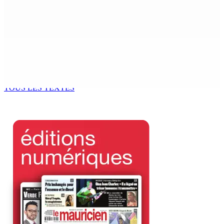
NAFCO : Concours national de débat prévu le jeudi 13
6 Août 2026 14h00
Kugan Parapen, Junior Minister à la Sécurité sociale «
Le processus de décolonisation est toujours inachevé
»
6 Août 2026 13h00
TOUS LES TEXTES