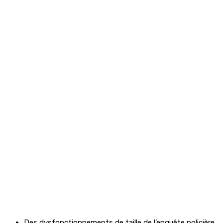
Des dysfonctionnements de taille de l’enquête policière