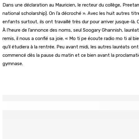
Dans une déclaration au Mauricien, le recteur du collège, Preetam
national scholarship). On l’a décroché ». Avec les huit autres tit
enfants surtout, ils ont travaillé très dur pour arriver jusque-là
À l’heure de l’annonce des noms, seul Soogary Ghannish, lauréat
remis, il nous a confié sa joie. « Mo ti pe écoute radio mo ti al 
qu’il étudiera à la rentrée. Peu avant midi, les autres lauréats o
commencé dès la pause du matin et ce bien avant la proclamatio
gymnase.
Partager
EN CONTINU
↻
Technologie de l’infomation – NEXTCOMP 2026 — L’IA et l’
5 Août 2026 18h00