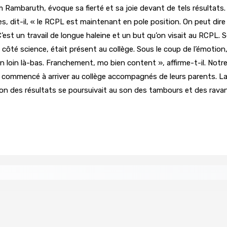
 Rambaruth, évoque sa fierté et sa joie devant de tels résultats. «
res, dit-il, « le RCPL est maintenant en pole position. On peut dir
. C’est un travail de longue haleine et un but qu’on visait au RCPL
 côté science, était présent au collège. Sous le coup de l’émotio
bien loin là-bas. Franchement, mo bien content », affirme-t-il. Notr
nt commencé à arriver au collège accompagnés de leurs parents. La joi
n des résultats se poursuivait au son des tambours et des ravan
innovation numérique mises en exergue