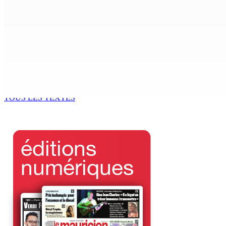
5 Août 2026 14h00
Le Kreol morisien au parlement | Joe Lesjongard, leader de 
5 Août 2026 13h00
DON DE SANG | Mercredi et vendredi — MRA : Objectif recuei
5 Août 2026 13h00
TOUS LES TEXTES