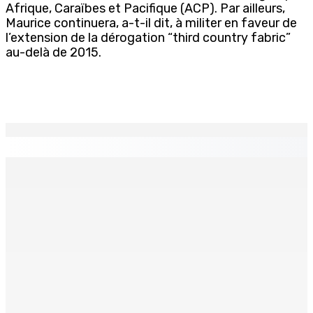
Afrique, Caraïbes et Pacifique (ACP). Par ailleurs,
Maurice continuera, a-t-il dit, à militer en faveur de
l’extension de la dérogation “third country fabric”
au-delà de 2015.
EN CONTINU
↻
MONTAGNE-BLANCHE : Enlevé, séquestré et battu pour
une dette
7 Août 2026 16h00
Crash de l’hydravion à La Prairie : aucun déversement
d’huile n’a été détecté pendant l’opération
7 Août 2026 15h50