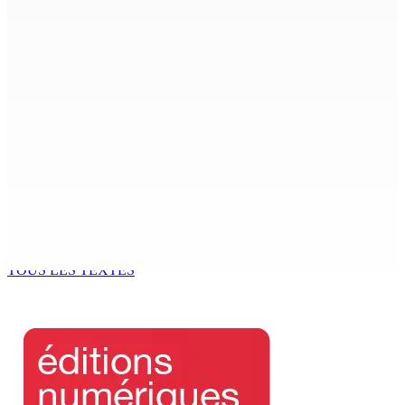
BALACLAVA : Enquête après la découverte d’un corps
calciné à la plage
7 Août 2026 11h21
Échiquier politique | Changing of Guards — Chetan
Baboolall, nouveau leader de l’opposition
7 Août 2026 11h11
AUTOROUTE M4 | Projet évalué à Rs 10 milliards Prêt
spécial de USD 680 M du gouvernement indien
7 Août 2026 11h00
TOUS LES TEXTES