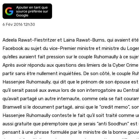
6 Fév 2016 12h30
Adeela Rawat-Fiestritzer et Laina Rawat-Burns, qui avaient été 
Facebook au sujet du vice-Premier ministre et ministre du Logeme
qu’elles auraient fait pression sur le couple Ruhomaully à ce suje
Après avoir répondu aux questions des limiers de la Cyber Crim
partir sans être nullement inquiétées. De son côté, le couple Ru
Hassenjee Ruhomaully, qui dit que le prénom de son épouse est n
qu’il serait passé aux aveux lors de son interrogatoire au Centra
qu’avait partagé un autre internaute, comme cela se fait courammen
Bramwell si le document partagé, ainsi que le “credit memo”, son
Hassenjee Ruhomaully conteste le fait qu’il soit traité comme un
aussi gratuite que péremptoire que je serais “anti Soodhun” es
pensant à une phrase formulée par le ministre de la bonne gouve