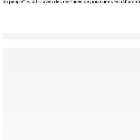
du peuple” », dit-il avec des menaces de poursuites en diffamat
Partager
EN CONTINU
↻
TPLink Open Day :MT récompensée pour l’innovation en matiè
7 Août 2026 19h00
Fléaux sociaux | Conseil des Religions : Mobilisation nation
7 Août 2026 18h00
MONTAGNE-LONGUE : Grièvement brûlée après que ses vêtem
7 Août 2026 17h00
Crash de l’hydravion à La Prairie : aucun déversement d’hui