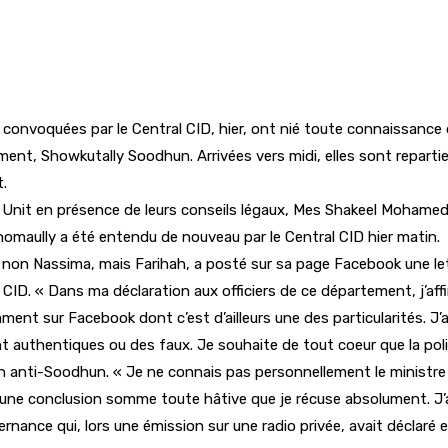
convoquées par le Central CID, hier, ont nié toute connaissance 
nt, Showkutally Soodhun. Arrivées vers midi, elles sont reparties 
t.
e Unit en présence de leurs conseils légaux, Mes Shakeel Mohame
homaully a été entendu de nouveau par le Central CID hier matin.
on Nassima, mais Farihah, a posté sur sa page Facebook une lettre
l CID. « Dans ma déclaration aux officiers de ce département, j’aff
t sur Facebook dont c’est d’ailleurs une des particularités. J’ai a
t authentiques ou des faux. Je souhaite de tout coeur que la poli
 anti-Soodhun. « Je ne connais pas personnellement le ministre So
t une conclusion somme toute hâtive que je récuse absolument. J
rnance qui, lors une émission sur une radio privée, avait déclaré