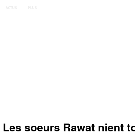
ACTUS
PLUS
s soeurs Rawat nient tou