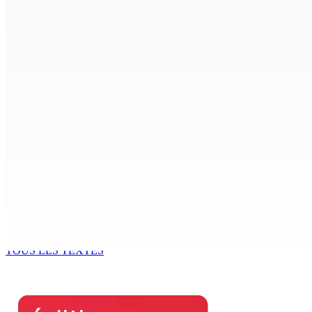
7 Août 2026 15h50
FCC | Réseau d’importation de drogue : Steven Moothoocur
7 Août 2026 15h00
CIMETIÈRE DE BOIS-MARCHAND : Une inconnue inhumée plus 
7 Août 2026 15h00
Beyond Westminster: The Sydney Pierre episode and Maurit
7 Août 2026 15h00
Océan Indien | Saisie de 157,5 kg de drogue : L’ex-JM prend
7 Août 2026 11h49
TOUS LES TEXTES