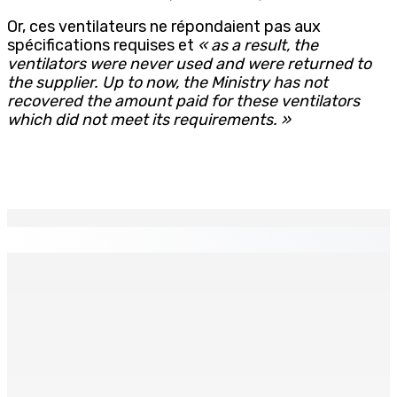
Or, ces ventilateurs ne répondaient pas aux
spécifications requises et
« as a result, the
ventilators were never used and were returned to
the supplier. Up to now, the Ministry has not
recovered the amount paid for these ventilators
which did not meet its requirements. »
EN CONTINU
↻
BUDGET AFTERMATH — Réforme de la pension — Finance
Bill : baroud d’honneur syndical à la State House, lundi
8 Août 2026 10h00
Logement : Re 1 pour les ménages aux revenus
inférieurs à Rs 48 000