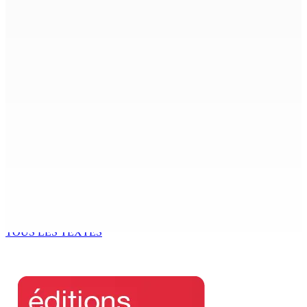
plus d’un an après son décès dans un accident
7 Août 2026 15h00
Beyond Westminster: The Sydney Pierre episode and
Mauritius’ Second Constitutional Conversation
7 Août 2026 15h00
Franco Quirin : « Une position de stricte neutralité »
7 Août 2026 12h00
Océan Indien | Saisie de 157,5 kg de drogue : L’ex-JM
prend ses distances de la SUV et du gandia
7 Août 2026 11h49
TOUS LES TEXTES