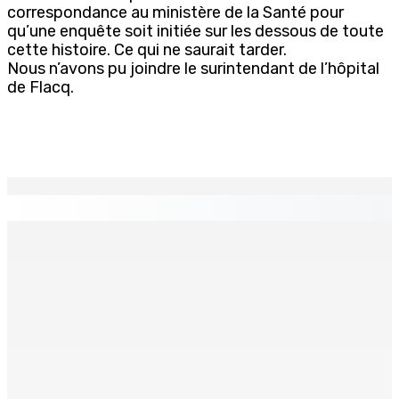
correspondance au ministère de la Santé pour
qu’une enquête soit initiée sur les dessous de toute
cette histoire. Ce qui ne saurait tarder.
Nous n’avons pu joindre le surintendant de l’hôpital
de Flacq.
EN CONTINU
↻
TPLink Open Day :MT récompensée pour l’innovation en
matière de wi-fi résidentiel
7 Août 2026 19h00
Fléaux sociaux | Conseil des Religions : Mobilisation
nationale en faveur de l’éducation civique et des
valeurs citoyennes