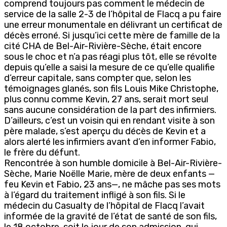
comprend toujours pas comment le médecin de
service de la salle 2-3 de l’hôpital de Flacq a pu faire
une erreur monumentale en délivrant un certificat de
décès erroné. Si jusqu’ici cette mère de famille de la
cité CHA de Bel-Air-Rivière-Sèche, était encore
sous le choc et n’a pas réagi plus tôt, elle se révolte
depuis qu’elle a saisi la mesure de ce qu’elle qualifie
d’erreur capitale, sans compter que, selon les
témoignages glanés, son fils Louis Mike Christophe,
plus connu comme Kevin, 27 ans, serait mort seul
sans aucune considération de la part des infirmiers.
D’ailleurs, c’est un voisin qui en rendant visite à son
père malade, s’est aperçu du décès de Kevin et a
alors alerté les infirmiers avant d’en informer Fabio,
le frère du défunt.
Rencontrée à son humble domicile à Bel-Air-Rivière-
Sèche, Marie Noëlle Marie, mère de deux enfants —
feu Kevin et Fabio, 23 ans—, ne mâche pas ses mots
à l’égard du traitement infligé à son fils. Si le
médecin du Casualty de l’hôpital de Flacq l’avait
informée de la gravité de l’état de santé de son fils,
le 18 octobre, soit le jour de son admission, qui