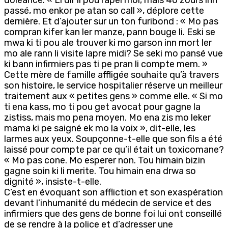
passé, mo enkor pe atan so call », déplore cette
dernière. Et d’ajouter sur un ton furibond : « Mo pas
compran kifer kan ler manze, pann bouge li. Eski se
mwa ki ti pou ale trouver ki mo garson inn mort ler
mo ale rann li visite lapre midi? Se seki mo pansé vue
ki bann infirmiers pas ti pe pran li compte mem. »
Cette mère de famille affligée souhaite qu’à travers
son histoire, le service hospitalier réserve un meilleur
traitement aux « petites gens » comme elle. « Si mo
ti ena kass, mo ti pou get avocat pour gagne la
zistiss, mais mo pena moyen. Mo ena zis mo leker
mama ki pe saigné ek mo la voix », dit-elle, les
larmes aux yeux. Soupçonne-t-elle que son fils a été
laissé pour compte par ce qu’il était un toxicomane?
« Mo pas cone. Mo esperer non. Tou himain bizin
gagne soin ki li merite. Tou himain ena drwa so
dignité », insiste-t-elle.
C’est en évoquant son affliction et son exaspération
devant l’inhumanité du médecin de service et des
infirmiers que des gens de bonne foi lui ont conseillé
de se rendre à la police et d’adresser une