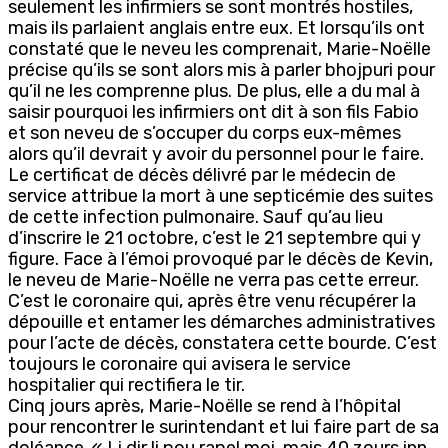
seulement les infirmiers se sont montrés hostiles,
mais ils parlaient anglais entre eux. Et lorsqu’ils ont
constaté que le neveu les comprenait, Marie-Noëlle
précise qu’ils se sont alors mis à parler bhojpuri pour
qu’il ne les comprenne plus. De plus, elle a du mal à
saisir pourquoi les infirmiers ont dit à son fils Fabio
et son neveu de s’occuper du corps eux-mêmes
alors qu’il devrait y avoir du personnel pour le faire.
Le certificat de décès délivré par le médecin de
service attribue la mort à une septicémie des suites
de cette infection pulmonaire. Sauf qu’au lieu
d’inscrire le 21 octobre, c’est le 21 septembre qui y
figure. Face à l’émoi provoqué par le décès de Kevin,
le neveu de Marie-Noëlle ne verra pas cette erreur.
C’est le coronaire qui, après être venu récupérer la
dépouille et entamer les démarches administratives
pour l’acte de décès, constatera cette bourde. C’est
toujours le coronaire qui avisera le service
hospitalier qui rectifiera le tir.
Cinq jours après, Marie-Noëlle se rend à l’hôpital
pour rencontrer le surintendant et lui faire part de sa
doléance. « Li dir li pou rapel moi, mais 40 zours inn