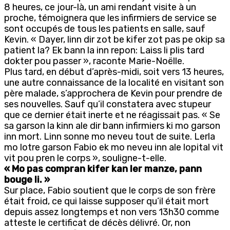
8 heures, ce jour-là, un ami rendant visite à un
proche, témoignera que les infirmiers de service se
sont occupés de tous les patients en salle, sauf
Kevin. « Dayer, linn dir zot be kifer zot pas pe okip sa
patient la? Ek bann la inn repon: Laiss li plis tard
dokter pou passer », raconte Marie-Noëlle.
Plus tard, en début d’après-midi, soit vers 13 heures,
une autre connaissance de la localité en visitant son
père malade, s’approchera de Kevin pour prendre de
ses nouvelles. Sauf qu’il constatera avec stupeur
que ce dernier était inerte et ne réagissait pas. « Se
sa garson la kinn ale dir bann infirmiers ki mo garson
inn mort. Linn sonne mo neveu tout de suite. Lerla
mo lotre garson Fabio ek mo neveu inn ale lopital vit
vit pou pren le corps », souligne-t-elle.
« Mo pas compran kifer kan ler manze, pann
bouge li. »
Sur place, Fabio soutient que le corps de son frère
était froid, ce qui laisse supposer qu’il était mort
depuis assez longtemps et non vers 13h30 comme
atteste le certificat de décès délivré. Or, non