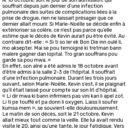
souffrait depuis juin dernier d’une infection
pulmonaire des suites de complications liées à la
prise de drogue, rien ne laissait présager que ce
dernier allait mourir. Si Marie-Noëlle se décide enfin à
extérioriser sa colère, ce n’est pas parce qu’elle
estime que le décès de Kevin aurait pu être évité. Au
contraire dit-elle : « Si ti so ler ek Bon Die inn oulé li,
mo aksepter. Mai se pou temoigné ki tretman bann
malere gagner dan lopital. Tro gran souffrans pou
garde sa pou mwa. »
En effet, son aîné a été admis le 18 octobre avant
d’être admis à la salle 2-3 de l’hôpital. Il souffrait
d’une infection pulmonaire. Durant les trois jours
suivant, selon Marie-Noëlle, Kevin s’est, il se plaignait
qu’il était laissé pour compte sur son lit d’hôpital.
« Li dir mwa ki bann infirmiers pas vini kan li apel zot.
Li ti pe touffé et pa donn li oxygen. Laiss li soufer
kumsa mem », se souvient-elle douloureusement.
Le matin de son décès, soit le 21 octobre, Kevin
allait mieux tout comme la veille. Elle lui avait rendu
visite le 20, ainsi qu’une tante, le jour fatidique. Vers