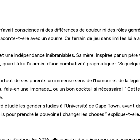
vait conscience ni des différences de couleur ni des rôles genrés
raconte-t-elle avec un sourire. Ce terrain de jeu sans limites lui a 
 et une indépendance inébranlables. Sa mère, inspirée par un père 
ant à lui, l’a armée d’une combativité pragmatique : “Si quelqu’un 
surtout de ses parents un immense sens de l’humour et de la légère
ns, fais-en une limonade… ou un bon cocktail si nécessaire !’” Cet
e.
rd étudié les gender studies à l’Université de Cape Town, avant 
ls pour prendre le pouvoir et changer les choses,” explique-t-elle.
 jeu et d’action. En 2016, elle investit dans Eruption, une agence qu