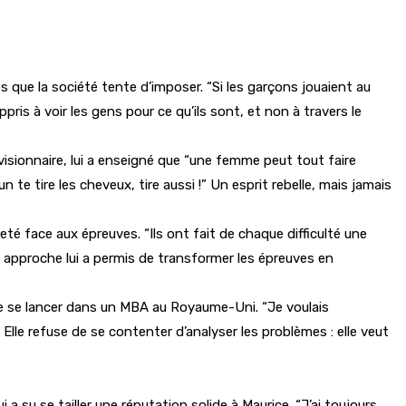
 que la société tente d’imposer. “Si les garçons jouaient au
appris à voir les gens pour ce qu’ils sont, et non à travers le
visionnaire, lui a enseigné que “une femme peut tout faire
te tire les cheveux, tire aussi !” Un esprit rebelle, mais jamais
té face aux épreuves. “Ils ont fait de chaque difficulté une
te approche lui a permis de transformer les épreuves en
de se lancer dans un MBA au Royaume-Uni. “Je voulais
 Elle refuse de se contenter d’analyser les problèmes : elle veut
i a su se tailler une réputation solide à Maurice. “J’ai toujours