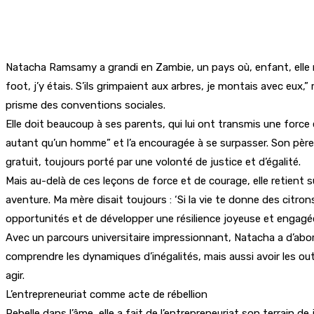
Natacha Ramsamy a grandi en Zambie, un pays où, enfant, elle n’a
foot, j’y étais. S’ils grimpaient aux arbres, je montais avec eux,” 
prisme des conventions sociales.
Elle doit beaucoup à ses parents, qui lui ont transmis une force
autant qu’un homme” et l’a encouragée à se surpasser. Son père, qu
gratuit, toujours porté par une volonté de justice et d’égalité.
Mais au-delà de ces leçons de force et de courage, elle retient 
aventure. Ma mère disait toujours : ‘Si la vie te donne des citro
opportunités et de développer une résilience joyeuse et engagé
Avec un parcours universitaire impressionnant, Natacha a d’abo
comprendre les dynamiques d’inégalités, mais aussi avoir les outi
agir.
L’entrepreneuriat comme acte de rébellion
Rebelle dans l’âme, elle a fait de l’entrepreneuriat son terrain de