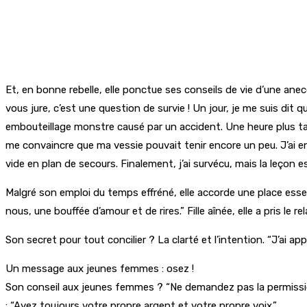
Et, en bonne rebelle, elle ponctue ses conseils de vie d’une anecdo
vous jure, c’est une question de survie ! Un jour, je me suis dit
embouteillage monstre causé par un accident. Une heure plus tard
me convaincre que ma vessie pouvait tenir encore un peu. J’ai en
vide en plan de secours. Finalement, j’ai survécu, mais la leçon e
Malgré son emploi du temps effréné, elle accorde une place essentie
nous, une bouffée d’amour et de rires.” Fille aînée, elle a pris le
Son secret pour tout concilier ? La clarté et l’intention. “J’ai
Un message aux jeunes femmes : osez !
Son conseil aux jeunes femmes ? “Ne demandez pas la permission. S
: “Ayez toujours votre propre argent et votre propre voix.”