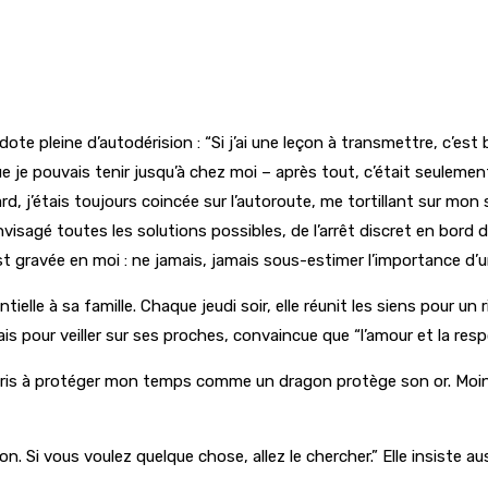
te pleine d’autodérision : “Si j’ai une leçon à transmettre, c’est b
 que je pouvais tenir jusqu’à chez moi – après tout, c’était seulem
, j’étais toujours coincée sur l’autoroute, me tortillant sur mon
visagé toutes les solutions possibles, de l’arrêt discret en bord 
st gravée en moi : ne jamais, jamais sous-estimer l’importance d’un
lle à sa famille. Chaque jeudi soir, elle réunit les siens pour un ri
 relais pour veiller sur ses proches, convaincue que “l’amour et la r
 appris à protéger mon temps comme un dragon protège son or. Moins
i vous voulez quelque chose, allez le chercher.” Elle insiste auss