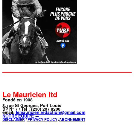
Le Mauricien ltd
Fondé en 1908
8, rue St Georges, Port Louis
BP N° 7 / Tel : (230) 207 8200
email:
lemauricien.redaction@gmail.com
NOTRE ÉQUIPE →
DISCLAIMER
/
PRIVACY POLICY
/
ABONNEMENT