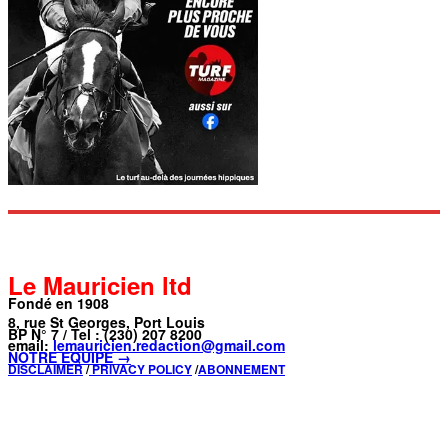
Le Mauricien ltd
Fondé en 1908
8, rue St Georges, Port Louis
BP N° 7 / Tel : (230) 207 8200
email:
lemauricien.redaction@gmail.com
NOTRE ÉQUIPE →
DISCLAIMER
/
PRIVACY POLICY
/
ABONNEMENT