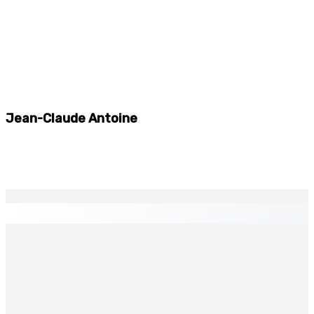
Jean-Claude Antoine
EN CONTINU
↻
Port-Louis : Un jeune vend de la drogue près du
Marché Central
6 Août 2026 18h00