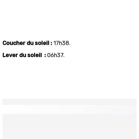
Coucher du soleil :
17h38.
Lever du soleil :
06h37.
EN CONTINU
↻
COMPÉTENCES — Des policiers rodriguais formés par
INTERPOL