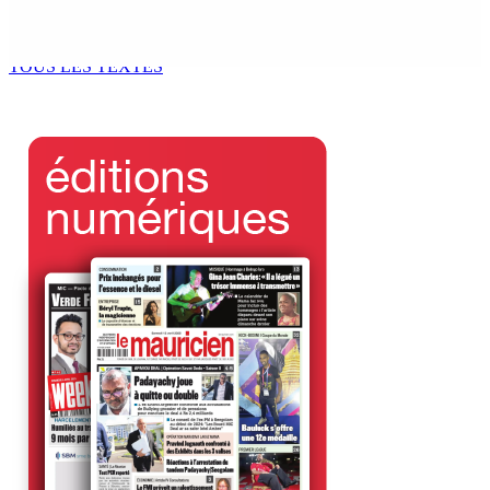
siègerai comme backbencher du gouvernement »
5 Août 2026 15h30
TOUS LES TEXTES