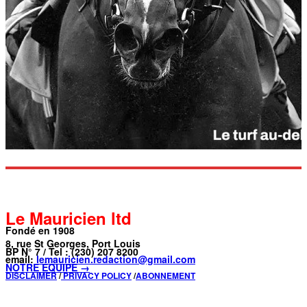
Le Mauricien ltd
Fondé en 1908
8, rue St Georges, Port Louis
BP N° 7 / Tel : (230) 207 8200
email:
lemauricien.redaction@gmail.com
NOTRE ÉQUIPE →
DISCLAIMER
/
PRIVACY POLICY
/
ABONNEMENT