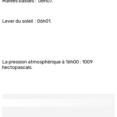
Marées basses : 08h07.
Lever du soleil : 06h01.
La pression atmosphérique à 16h00 : 1009
hectopascals.
EN CONTINU
↻
Port-Louis : Un jeune vend de la drogue près du