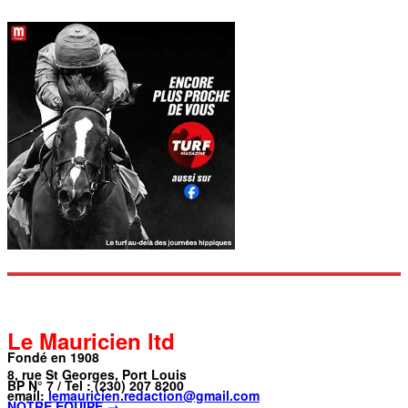
Le Mauricien ltd
Fondé en 1908
8, rue St Georges, Port Louis
BP N° 7 / Tel : (230) 207 8200
email:
lemauricien.redaction@gmail.com
NOTRE ÉQUIPE →