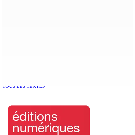
Leu-Govind a duré environ cinq heures au QG de l’ADSU
de Rose-Hill.
6 Août 2026 15h49
Madagascar : La Banque centrale relève son taux
directeur à 12,5%
6 Août 2026 15h00
ACCESS TO JUSTICE IN MAURITIUS : If This Can Happen to
a Senior Counsel, What Does It Mean for Persons with
Disabilities?
6 Août 2026 15h00
TOUS LES TEXTES