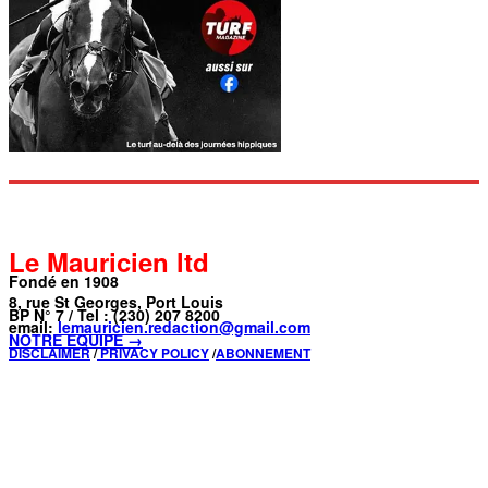
Le Mauricien ltd
Fondé en 1908
8, rue St Georges, Port Louis
BP N° 7 / Tel : (230) 207 8200
email:
lemauricien.redaction@gmail.com
NOTRE ÉQUIPE →
DISCLAIMER
/
PRIVACY POLICY
/
ABONNEMENT