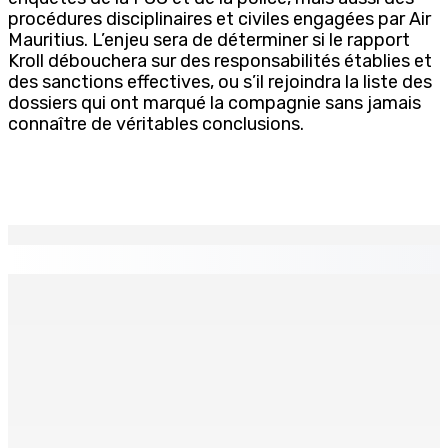
procédures disciplinaires et civiles engagées par Air
Mauritius. L’enjeu sera de déterminer si le rapport
Kroll débouchera sur des responsabilités établies et
des sanctions effectives, ou s’il rejoindra la liste des
dossiers qui ont marqué la compagnie sans jamais
connaître de véritables conclusions.
EN CONTINU
↻
Port-Louis : Un jeune vend de la drogue près du
Marché Central
6 Août 2026 18h00
Un passager mauricien décède à bord d’un vol d’Air
Mauritius