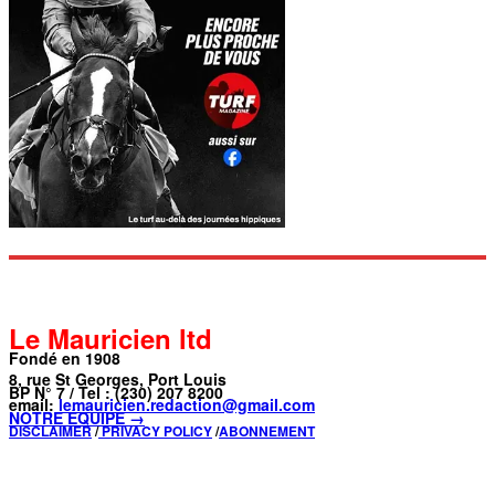
Le Mauricien ltd
Fondé en 1908
8, rue St Georges, Port Louis
BP N° 7 / Tel : (230) 207 8200
email:
lemauricien.redaction@gmail.com
NOTRE ÉQUIPE →
DISCLAIMER
/
PRIVACY POLICY
/
ABONNEMENT