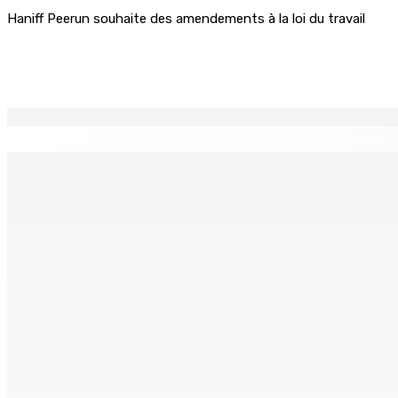
Haniff Peerun souhaite des amendements à la loi du travail
Partager
EN CONTINU
↻
Port-Louis : Un jeune vend de la drogue près du Marché Cen
6 Août 2026 18h00
Adrien Duval a démissionné de ses fonctions d’Opposition 
6 Août 2026 17h52
Antananarivo : 27e Foire internationale de l’économie rural
6 Août 2026 16h00