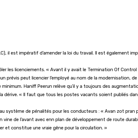
 il est impératif d’amender la loi du travail. Il est également imp
er les licenciements. « Avant il y avait le Termination Of Control
cun prévis peut licencier l’employé au nom de la modernisation, de 
ire minimum. Haniff Peerun relève qu’il y a toujours des augmenta
 la dérive. « Il faut que tous les postes vacants soient publiés dan
eau système de pénalités pour les conducteurs : « Avan zot pran 
n vine de l’avant avec enn plan de développement de route durable.
r et constitue une vraie gêne pour la circulation. »