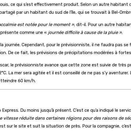
Louis, ce qui s’est effectivement produit. Selon un autre habitant
partagé par un habitant du sud de l’île, qui se trouvait à Bel-Ombr
accalmie est notée pour le moment »
, dit-il. Pour un autre habit
 se présente comme une «
journée difficile à cause de la pluie »
.
a journée. Cependant, pour le prévisionniste, il ne faudra pas se
on. De ce fait, les prévisions de précipitations modérées à forte
agascar, le prévisionniste avance que cette zone est suivie de très
2°C. La mer sera agitée et il est conseillé de ne pas s’y aventurer
atteindre 60 km/h.
ro Express. Du moins jusqu’à présent. C’est ce qu’a indiqué le se
ne vitesse réduite dans certaines régions pour des raisons de sé
est sur le site et suit la situation de près. Pour la compagnie, c’es