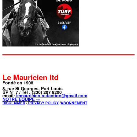
Le Mauricien ltd
Fondé en 1908
8, rue St Georges, Port Louis
BP N° 7 / Tel : (230) 207 8200
email:
lemauricien.redaction@gmail.com
NOTRE ÉQUIPE →
DISCLAIMER
/
PRIVACY POLICY
/
ABONNEMENT