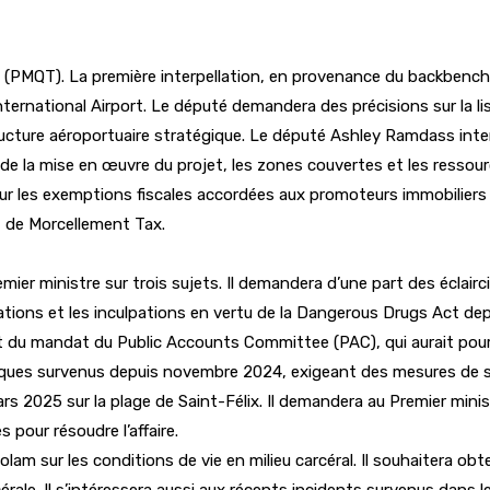
me (PMQT). La première interpellation, en provenance du backbench
ernational Airport. Le député demandera des précisions sur la li
structure aéroportuaire stratégique. Le député Ashley Ramdass int
de la mise en œuvre du projet, les zones couvertes et les ressour
 sur les exemptions fiscales accordées aux promoteurs immobilie
 de Morcellement Tax.
emier ministre sur trois sujets. Il demandera d’une part des écla
tations et les inculpations en vertu de la Dangerous Drugs Act dep
nt du mandat du Public Accounts Committee (PAC), qui aurait pour 
 publiques survenus depuis novembre 2024, exigeant des mesures de
2025 sur la plage de Saint-Félix. Il demandera au Premier ministr
 pour résoudre l’affaire.
 sur les conditions de vie en milieu carcéral. Il souhaitera obte
rcérale. Il s’intéressera aussi aux récents incidents survenus dan