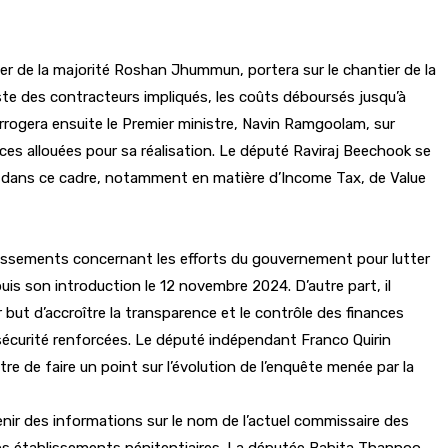
er de la majorité Roshan Jhummun, portera sur le chantier de la
ste des contracteurs impliqués, les coûts déboursés jusqu’à
errogera ensuite le Premier ministre, Navin Ramgoolam, sur
ces allouées pour sa réalisation. Le député Raviraj Beechook se
rs dans ce cadre, notamment en matière d’Income Tax, de Value
ircissements concernant les efforts du gouvernement pour lutter
uis son introduction le 12 novembre 2024. D’autre part, il
but d’accroître la transparence et le contrôle des finances
 sécurité renforcées. Le député indépendant Franco Quirin
e de faire un point sur l’évolution de l’enquête menée par la
nir des informations sur le nom de l’actuel commissaire des
s les établissements pénitentiaires. La députée Babita Thannoo