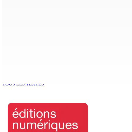
6 Août 2026 16h00
Enquête de l’ADSU : la première audition de Véronique Leu-
6 Août 2026 15h49
Madagascar : La Banque centrale relève son taux directeur
6 Août 2026 15h00
ACCESS TO JUSTICE IN MAURITIUS : If This Can Happen to a Se
6 Août 2026 15h00
TOUS LES TEXTES