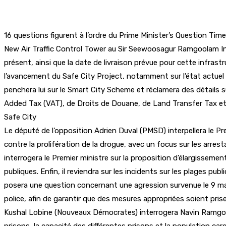
16 questions figurent à l’ordre du Prime Minister’s Question Ti
New Air Traffic Control Tower au Sir Seewoosagur Ramgoolam Int
présent, ainsi que la date de livraison prévue pour cette infra
l’avancement du Safe City Project, notamment sur l’état actuel 
penchera lui sur le Smart City Scheme et réclamera des détails
Added Tax (VAT), de Droits de Douane, de Land Transfer Tax et
Safe City
Le député de l’opposition Adrien Duval (PMSD) interpellera le Pr
contre la prolifération de la drogue, avec un focus sur les arres
interrogera le Premier ministre sur la proposition d’élargisseme
publiques. Enfin, il reviendra sur les incidents sur les plages
posera une question concernant une agression survenue le 9 mars 
police, afin de garantir que des mesures appropriées soient prises
Kushal Lobine (Nouveaux Démocrates) interrogera Navin Ramgoolam
prisons, la capacité des différentes prisons et la population ca