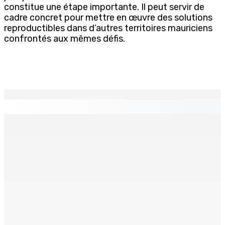
constitue une étape importante. Il peut servir de
cadre concret pour mettre en œuvre des solutions
reproductibles dans d’autres territoires mauriciens
confrontés aux mêmes défis.
EN CONTINU
↻
Franco Quirin : « Une position de stricte neutralité »
7 Août 2026 12h00
Océan Indien | Saisie de 157,5 kg de drogue : L’ex-JM
prend ses distances de la SUV et du gandia
7 Août 2026 11h49
BALACLAVA : Enquête après la découverte d’un corps