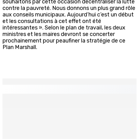
souhaitons par cette occasion décentraliser la lutte
contre la pauvreté. Nous donnons un plus grand rôle
aux conseils municipaux. Aujourd’hui c’est un début
et les consultations à cet effet ont été
intéressantes ». Selon le plan de travail, les deux
ministres et les maires devront se concerter
prochainement pour peaufiner la stratégie de ce
Plan Marshall.
EN CONTINU
↻
BALACLAVA : Enquête après la découverte d’un corps
calciné à la plage
7 Août 2026 11h21
Échiquier politique | Changing of Guards — Chetan