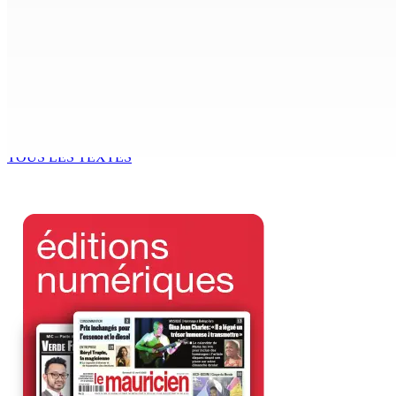
7 Août 2026 08h00
Réforme des pensions | En vue de la promulgation La PKS
7 Août 2026 07h00
Un passager mauricien décède à bord d’un vol d’Air Mauriti
6 Août 2026 17h56
TOUS LES TEXTES