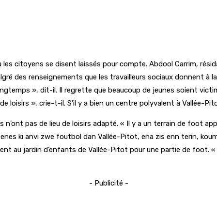
ù les citoyens se disent laissés pour compte. Abdool Carrim, résid
algré des renseignements que les travailleurs sociaux donnent à la 
gtemps », dit-il. Il regrette que beaucoup de jeunes soient victim
 loisirs », crie-t-il. S’il y a bien un centre polyvalent à Vallée-Pi
’ont pas de lieu de loisirs adapté. « Il y a un terrain de foot appa
0 zenes ki anvi zwe foutbol dan Vallée-Pitot, ena zis enn terin, ko
ent au jardin d’enfants de Vallée-Pitot pour une partie de foot. «
- Publicité -