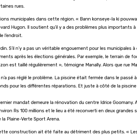
taines rues.
ions municipales dans cette région. « Bann konseye-la ki pouvwar 
rd Hugon. Il soutient qu’il y a des problèmes plus importants à r
 l’endroit.
din. S’il n’y a pas un véritable engouement pour les municipales à
ngements après les élections générales. Par exemple, le terrain de
zon est taillé régulièrement », témoigne Manally. Alors que rue Mag
ie n’a pas réglé le problème. La piscine était fermée dans le pas
onds pour les différentes réparations. Et juste à côté de la piscin
dernier mandat demeure la rénovation du centre Idrice Goomany. Au
environ Rs 100 millions et le lieu a été reconverti en deux grande
 la Plaine-Verte Sport Arena.
 construction ait été faite au détriment des plus petits. « Les 