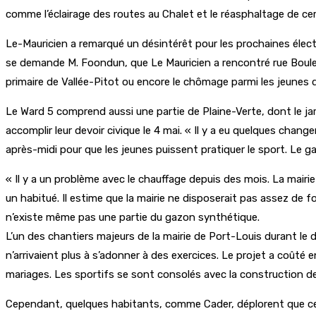
comme l’éclairage des routes au Chalet et le réasphaltage de cer
Le-Mauricien a remarqué un désintérêt pour les prochaines élect
se demande M. Foondun, que Le Mauricien a rencontré rue Bouleva
primaire de Vallée-Pitot ou encore le chômage parmi les jeunes de
Le Ward 5 comprend aussi une partie de Plaine-Verte, dont le jar
accomplir leur devoir civique le 4 mai. « Il y a eu quelques cha
après-midi pour que les jeunes puissent pratiquer le sport. Le ga
« Il y a un problème avec le chauffage depuis des mois. La mair
un habitué. Il estime que la mairie ne disposerait pas assez de f
n’existe même pas une partie du gazon synthétique.
L’un des chantiers majeurs de la mairie de Port-Louis durant le 
n’arrivaient plus à s’adonner à des exercices. Le projet a coûté 
mariages. Les sportifs se sont consolés avec la construction de
Cependant, quelques habitants, comme Cader, déplorent que cette