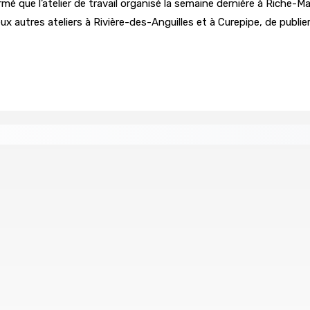
rmé que l’atelier de travail organisé la semaine dernière à Riche-Ma
eux autres ateliers à Rivière-des-Anguilles et à Curepipe, de publier
age du compte d’un collègue
union : L’axe Chimajee/Govind confirmé avec l’ombre de Fran
ollision
LA-PRAIRIE — Crash d’un hydravion : Le tableau 
8 Août 2026 15h00