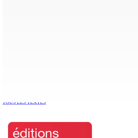
Joe Lesjongard: »mo espere ki monn fer travay-la kouma bi
8 Août 2026 14h00
POLICE — Après une opération à Vallée-des-Prêtres : Rs 7 M
8 Août 2026 12h00
Le Fron Militan Progresis, face à la presse ce samedi au He
8 Août 2026 11h40
BUDGET AFTERMATH — Réforme de la pension — Finance Bill :
8 Août 2026 10h00
TOUS LES TEXTES