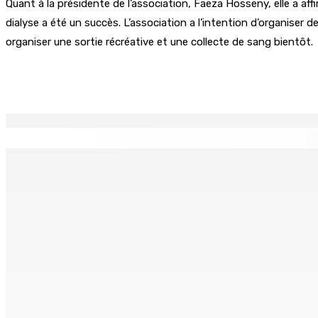
Quant à la présidente de l’association, Faeza Hosseny, elle a affi
dialyse a été un succès. L’association a l’intention d’organiser d
organiser une sortie récréative et une collecte de sang bientôt.
Partager
EN CONTINU
↻
TRANQUEBAR : Un architecte perd Rs 20 000 après le pirat
8 Août 2026 17h00
TRAFIC DE DROGUE — Saisie de 157,5 kg de cannabis à La-Ré
8 Août 2026 16h00
FERNEY : Un motocycliste entre la vie et la mort après une c
8 Août 2026 16h00