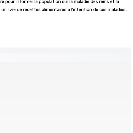
re pour informer la population sur la maladie des reins et la
 un livre de recettes alimentaires à l’intention de ces maladies,
klin planant
de bord et un I-pad seront analysés par la DCA