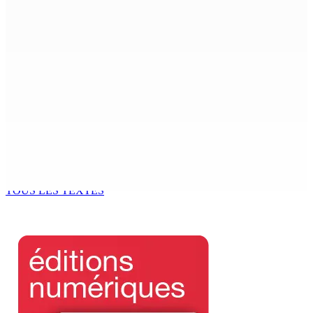
de Rose-Hill.
6 Août 2026 15h49
Madagascar : La Banque centrale relève son taux
directeur à 12,5%
6 Août 2026 15h00
ACCESS TO JUSTICE IN MAURITIUS : If This Can Happen to
a Senior Counsel, What Does It Mean for Persons with
Disabilities?
6 Août 2026 15h00
TOUS LES TEXTES