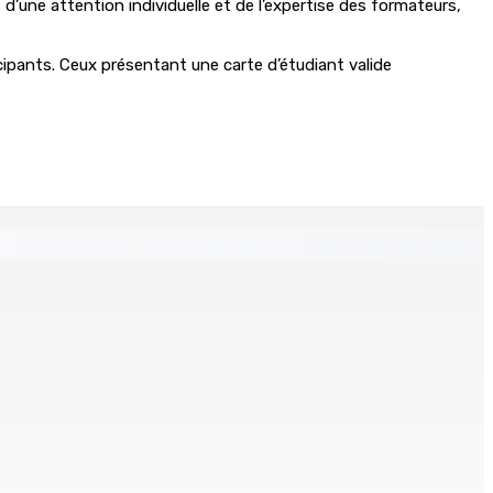
d’une attention individuelle et de l’expertise des formateurs,
icipants. Ceux présentant une carte d’étudiant valide
 distances de la SUV et du gandia
Chetan Baboolall, nouveau leader de l’opposition