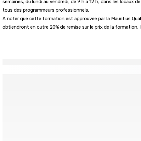
semaines, du lundi au vendredi, de 9 h à 12 h, dans les locaux d
tous des programmeurs professionnels.
A noter que cette formation est approuvée par la Mauritius Quali
obtiendront en outre 20% de remise sur le prix de la formation, 
Partager
EN CONTINU
↻
Franco Quirin : « Une position de stricte neutralité »
Oc
7 Août 2026 12h00
7 
BALACLAVA : Enquête après la découverte d’un corps calciné
7 Août 2026 11h21
AUTOROUTE M4 | Projet évalué à Rs 10 milliards Prêt spéc