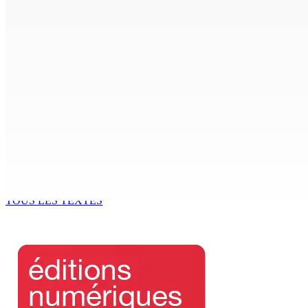
7 Août 2026 11h00
CORPS PARA-PUBLICS EDB : Rs 850 000 par mois à Ramdaurs
7 Août 2026 10h00
Région : Stéphanie Anquetil admise à l’African Academy for
7 Août 2026 08h00
Réforme des pensions | En vue de la promulgation La PKS
7 Août 2026 07h00
TOUS LES TEXTES