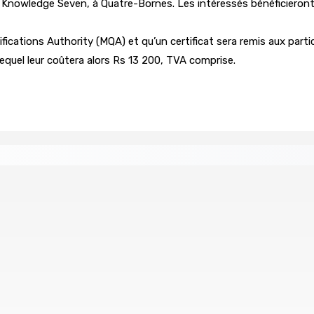
e Knowledge Seven, à Quatre-Bornes. Les intéressés bénéficieront 
fications Authority (MQA) et qu’un certificat sera remis aux part
lequel leur coûtera alors Rs 13 200, TVA comprise.
éan Indien | Saisie de 157,5 kg de drogue : L’ex-JM prend ses
Août 2026 11h49
 à la plage
Échiquier politique | Changing of Guards — 
7 Août 2026 11h11
ial de USD 680 M du gouvernement indien