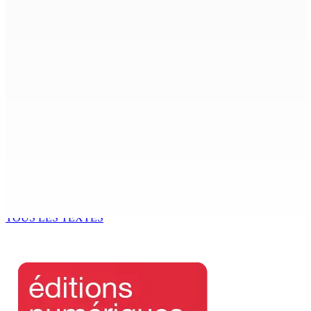
Shirin Aumeeruddy-Cziffra, Speaker de l’Assemblée
nationale : « J’exerce mon autorité d’une manière plus
douce »
9 Août 2026 12h00
The Chase : Heevesh Bissessur, 21 ans, fait son entrée
dans le monde littéraire
9 Août 2026 12h00
Tourisme | Patrimoine naturel exceptionnel Île-aux-
Cerfs : un plan de régénération durable
9 Août 2026 12h00
TOUS LES TEXTES