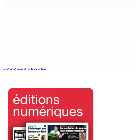
ACCESS TO JUSTICE IN MAURITIUS : If This Can Happen to
a Senior Counsel, What Does It Mean for Persons with
Disabilities?
6 Août 2026 15h00
MONDE ESTUDIANTIN | Municipalité de Port-Louis —
NAFCO : Concours national de débat prévu le jeudi 13
6 Août 2026 14h00
TOUS LES TEXTES