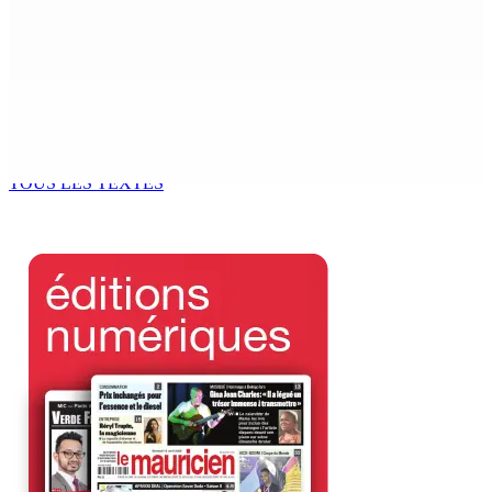
Franco Quirin : « Une position de stricte neutralité »
7 Août 2026 12h00
Océan Indien | Saisie de 157,5 kg de drogue : L’ex-JM
prend ses distances de la SUV et du gandia
7 Août 2026 11h49
TOUS LES TEXTES