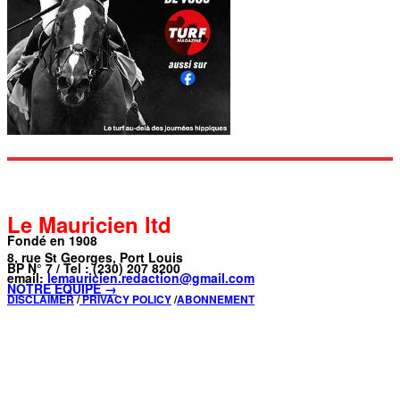
Le Mauricien ltd
Fondé en 1908
8, rue St Georges, Port Louis
BP N° 7 / Tel : (230) 207 8200
email:
lemauricien.redaction@gmail.com
NOTRE ÉQUIPE →
DISCLAIMER
/
PRIVACY POLICY
/
ABONNEMENT