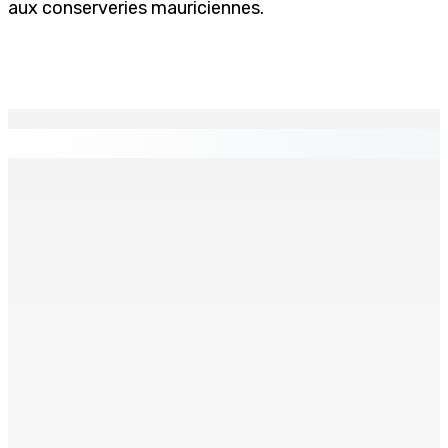
aux conserveries mauriciennes.
EN CONTINU
↻
ENTREPRISE — Kumo : Jenna Wong, pâtissière,
sculptrice de douceurs
9 Août 2026 11h00
THÉÂTRE — Ce dimanche 9 à la Trup Sapsiway, Roches-
Brunes : Reprise de “Memwar Zenosid”
9 Août 2026 10h00
AÉROPORT SSR : Une famille interceptée avec Rs 1,5
million en devises
9 Août 2026 10h00