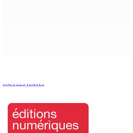
TRAFIC DE DROGUE — Saisie de 157,5 kg de cannabis à
La-Réunion : L’axe Chimajee/Govind confirmé avec
l’ombre de Franklin planant
8 Août 2026 16h00
FERNEY : Un motocycliste entre la vie et la mort après
une collision
8 Août 2026 16h00
LA-PRAIRIE — Crash d’un hydravion : Le tableau de bord
et un I-pad seront analysés par la DCA
8 Août 2026 15h00
TOUS LES TEXTES