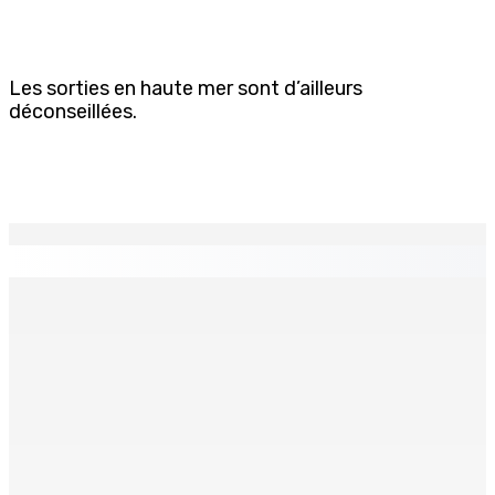
Les sorties en haute mer sont d’ailleurs
déconseillées.
EN CONTINU
↻
Port-Louis : Un jeune vend de la drogue près du
Marché Central
6 Août 2026 18h00
Un passager mauricien décède à bord d’un vol d’Air
Mauritius
6 Août 2026 17h56