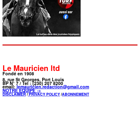
Le Mauricien ltd
Fondé en 1908
8, rue St Georges, Port Louis
BP N° 7 / Tel : (230) 207 8200
email:
lemauricien.redaction@gmail.com
NOTRE ÉQUIPE →
DISCLAIMER
/
PRIVACY POLICY
/
ABONNEMENT