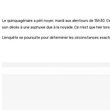
Le quinquagénaire a péri noyer, mardi aux alentours de 15h30. C
son décès à une asphyxie due à la noyade. Ce n’est que hier lorsqu
L’enquête se poursuite pour déterminer les circonstances exact
Partager
EN CONTINU
↻
TRANQUEBAR : Un architecte perd Rs 20 000 après le pirat
8 Août 2026 17h00
TRAFIC DE DROGUE — Saisie de 157,5 kg de cannabis à La-Ré