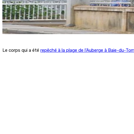
Le corps qui a été
repêché à la plage de l’Auberge à Baie-du-T