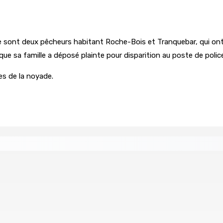
e sont deux pêcheurs habitant Roche-Bois et Tranquebar, qui ont e
e sa famille a déposé plainte pour disparition au poste de police de
es de la noyade.
age du compte d’un collègue
union : L’axe Chimajee/Govind confirmé avec l’ombre de Fran