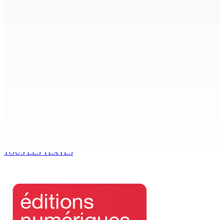
Madagascar : La Banque centrale relève son taux directeur
6 Août 2026 15h00
ACCESS TO JUSTICE IN MAURITIUS : If This Can Happen to a Se
6 Août 2026 15h00
MONDE ESTUDIANTIN | Municipalité de Port-Louis — NAFCO : 
6 Août 2026 14h00
Kugan Parapen, Junior Minister à la Sécurité sociale « Le p
6 Août 2026 13h00
TOUS LES TEXTES