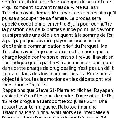
souffrante, il doit en effet s’occuper de ses enfants,
« qui tombent souvent malade ». Me Kailash
Trilochun avait demandé à revoir ces heures afin qu’il
puisse s’occuper de sa famille. Le procès sera
appelé exceptionnellement le 3 juin pour connaître
la position des deux parties sur ce point. Ils devront
aussi prendre une décision quant à la somme de Rs
3 par page que devront payer les accusés afin
d’obtenir le communication brief du Parquet. Me
Trilochun avait logé une autre motion pour que la
charge logée contre son client soit revue. Il avait en
fait indiqué que la partie « transporting » qui figure
dans cette charge de drug dealing n’est pas un délit
figurant dans des lois mauriciennes. La Poursuite a
objecté à toutes les motions et les débats ont été
fixés pour le 15 juillet.
Rappelons que Steve St-Pierre et Michael Rayapen
avaient été arrêtés dans le cadre d’une saisie de Rs
15 M de drogue à l’aéroport le 23 juillet 2011. Une
ressortissante malgache, Rakotoarimanana
Tsialonina Maminirina, avait alors été interpellée à
l’aéroport lors d’un exercice de contrôle avec 24