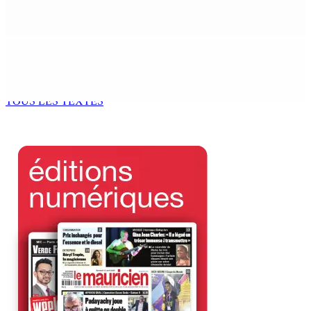
6 Août 2026 17h56
Adrien Duval a démissionné de ses fonctions
d’Opposition Whip et de président du Public Accounts
Committee (PAC)
6 Août 2026 17h52
TOUS LES TEXTES