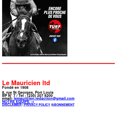
Le Mauricien ltd
Fondé en 1908
8, rue St Georges, Port Louis
BP N° 7 / Tel : (230) 207 8200
email:
lemauricien.redaction@gmail.com
NOTRE ÉQUIPE →
DISCLAIMER
/
PRIVACY POLICY
/
ABONNEMENT