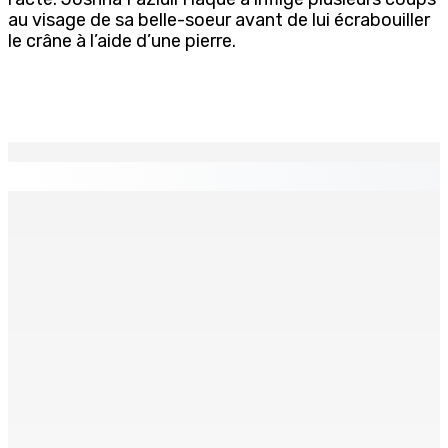
au visage de sa belle-soeur avant de lui écrabouiller
le crâne à l’aide d’une pierre.
EN CONTINU
↻
TPLink Open Day :MT récompensée pour l’innovation en
matière de wi-fi résidentiel
7 Août 2026 19h00
Fléaux sociaux | Conseil des Religions : Mobilisation
nationale en faveur de l’éducation civique et des
valeurs citoyennes
7 Août 2026 18h00
MONTAGNE-LONGUE : Grièvement brûlée après que ses