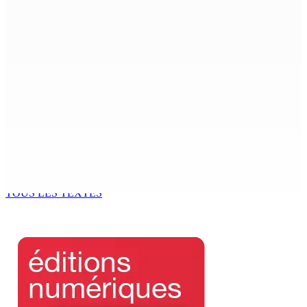
Beyond Westminster: The Sydney Pierre episode and
Mauritius’ Second Constitutional Conversation
7 Août 2026 15h00
Franco Quirin : « Une position de stricte neutralité »
7 Août 2026 12h00
Océan Indien | Saisie de 157,5 kg de drogue : L’ex-JM
prend ses distances de la SUV et du gandia
7 Août 2026 11h49
TOUS LES TEXTES