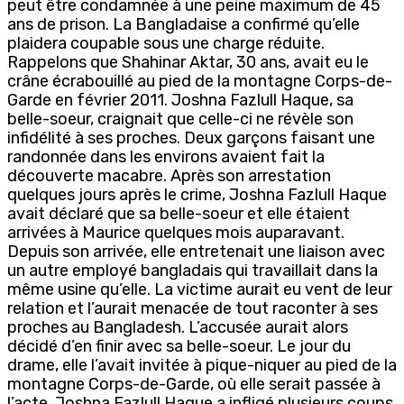
peut être condamnée à une peine maximum de 45
ans de prison. La Bangladaise a confirmé qu’elle
plaidera coupable sous une charge réduite.
Rappelons que Shahinar Aktar, 30 ans, avait eu le
crâne écrabouillé au pied de la montagne Corps-de-
Garde en février 2011. Joshna Fazlull Haque, sa
belle-soeur, craignait que celle-ci ne révèle son
infidélité à ses proches. Deux garçons faisant une
randonnée dans les environs avaient fait la
découverte macabre. Après son arrestation
quelques jours après le crime, Joshna Fazlull Haque
avait déclaré que sa belle-soeur et elle étaient
arrivées à Maurice quelques mois auparavant.
Depuis son arrivée, elle entretenait une liaison avec
un autre employé bangladais qui travaillait dans la
même usine qu’elle. La victime aurait eu vent de leur
relation et l’aurait menacée de tout raconter à ses
proches au Bangladesh. L’accusée aurait alors
décidé d’en finir avec sa belle-soeur. Le jour du
drame, elle l’avait invitée à pique-niquer au pied de la
montagne Corps-de-Garde, où elle serait passée à
l’acte. Joshna Fazlull Haque a infligé plusieurs coups