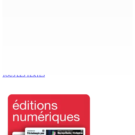
6 Août 2026 18h00
Un passager mauricien décède à bord d’un vol d’Air
Mauritius
6 Août 2026 17h56
Adrien Duval a démissionné de ses fonctions
d’Opposition Whip et de président du Public Accounts
Committee (PAC)
6 Août 2026 17h52
TOUS LES TEXTES