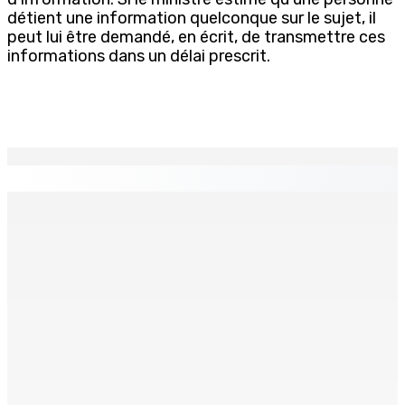
détient une information quelconque sur le sujet, il
peut lui être demandé, en écrit, de transmettre ces
informations dans un délai prescrit.
EN CONTINU
↻
Natation – Dans une lettre vendredi : Cédric Bathfield
démissionne comme président de la FMN
9 Août 2026 17h00
Héros d’un jour
Recomposition à l’opposition
9 Août 2026 15h00
9 Août 2026 15h00
Kolos Cement : 20 nouveaux diplômés de l’École des
Maçons