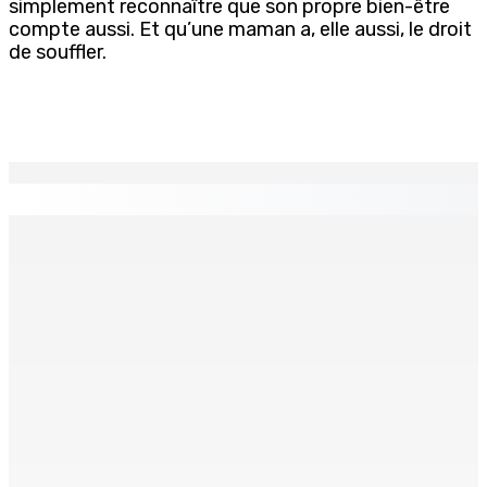
simplement reconnaître que son propre bien-être
compte aussi. Et qu’une maman a, elle aussi, le droit
de souffler.
EN CONTINU
↻
Inclusion et intégration : Le VCP Hungley appelle l’État
à montrer l’exemple
1 Juin 2026 17h00
Génocide de 1994 — De l’enfer du Rwanda à la
reconstruction en Suisse :Iréné Barahira, fils de la
Première ministre assassinée durant le génocide...
1 Juin 2026 17h00
Accusé de complicité de meurtre : Shamshoodeen