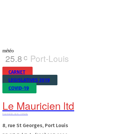
météo
25.8
Port-Louis
C
CARNET
LEGISLATIVES 2019
COVID-19
Le Mauricien ltd
Fondé en 1908
8, rue St Georges, Port Louis