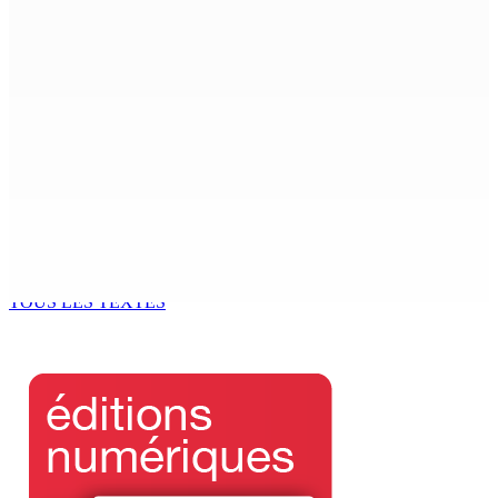
Gérard Louise, directeur de la MASA :« Le
fonctionnement de la MASA est hors la loi »
1 Juin 2026 14h49
Overtime : le GM débloque la situation
1 Juin 2026 14h00
Pratiques discriminatoires présumées chez ENSafrica
Mauritius : Reza Uteem envisage de recommander la
révocation de la licence du cabinet
1 Juin 2026 12h00
TOUS LES TEXTES