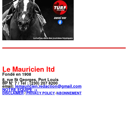
Le Mauricien ltd
Fondé en 1908
8, rue St Georges, Port Louis
BP N° 7 / Tel : (230) 207 8200
email:
lemauricien.redaction@gmail.com
NOTRE ÉQUIPE →
DISCLAIMER
/
PRIVACY POLICY
/
ABONNEMENT