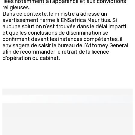
liées notamment à l’apparence et aux convictions
religieuses.
Dans ce contexte, le ministre a adressé un
avertissement ferme à ENSafrica Mauritius. Si
aucune solution n’est trouvée dans le délai imparti
et que les conclusions de discrimination se
confirment devant les instances compétentes, il
envisagera de saisir le bureau de l’Attorney General
afin de recommander le retrait de la licence
d’opération du cabinet.
EN CONTINU
↻
TPLink Open Day :MT récompensée pour l’innovation en
matière de wi-fi résidentiel
7 Août 2026 19h00