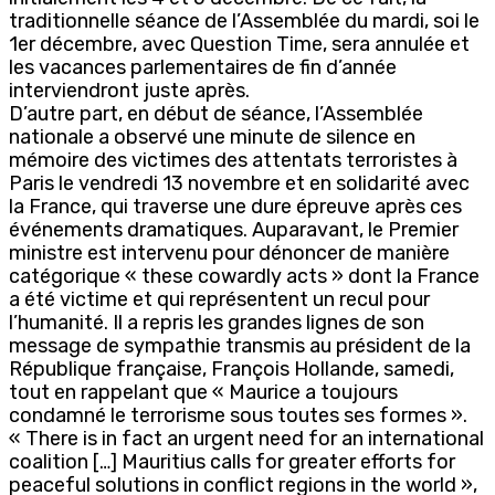
traditionnelle séance de l’Assemblée du mardi, soi le
1er décembre, avec Question Time, sera annulée et
les vacances parlementaires de fin d’année
interviendront juste après.
D’autre part, en début de séance, l’Assemblée
nationale a observé une minute de silence en
mémoire des victimes des attentats terroristes à
Paris le vendredi 13 novembre et en solidarité avec
la France, qui traverse une dure épreuve après ces
événements dramatiques. Auparavant, le Premier
ministre est intervenu pour dénoncer de manière
catégorique « these cowardly acts » dont la France
a été victime et qui représentent un recul pour
l’humanité. Il a repris les grandes lignes de son
message de sympathie transmis au président de la
République française, François Hollande, samedi,
tout en rappelant que « Maurice a toujours
condamné le terrorisme sous toutes ses formes ».
« There is in fact an urgent need for an international
coalition […] Mauritius calls for greater efforts for
peaceful solutions in conflict regions in the world »,