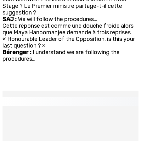
Stage ? Le Premier ministre partage-t-il cette
suggestion ?
SAJ :
We will follow the procedures…
Cette réponse est comme une douche froide alors
que Maya Hanoomanjee demande à trois reprises
« Honourable Leader of the Opposition, is this your
last question ? »
Bérenger :
I understand we are following the
procedures…
EN CONTINU
↻
LA-PRAIRIE — Crash d’un hydravion : Le tableau de bord
et un I-pad seront analysés par la DCA
8 Août 2026 15h00