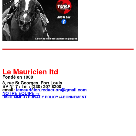
Le Mauricien ltd
Fondé en 1908
8, rue St Georges, Port Louis
BP N° 7 / Tel : (230) 207 8200
email:
lemauricien.redaction@gmail.com
NOTRE ÉQUIPE →
DISCLAIMER
/
PRIVACY POLICY
/
ABONNEMENT