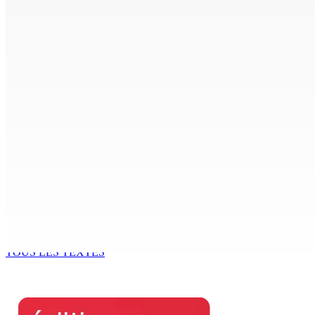
8 Août 2026 16h00
Joe Lesjongard: »mo espere ki monn fer travay-la kouma bi
8 Août 2026 14h00
POLICE — Après une opération à Vallée-des-Prêtres : Rs 7 M
8 Août 2026 12h00
Le Fron Militan Progresis, face à la presse ce samedi au He
8 Août 2026 11h40
BUDGET AFTERMATH — Réforme de la pension — Finance Bill :
8 Août 2026 10h00
TOUS LES TEXTES