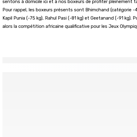
sentons à domicile ici et à nos boxeurs de profiter pleinement 
Pour rappel, les boxeurs présents sont Bhimchand (catégorie -49
Kapil Punia (-75 kg), Rahul Pasi (-81 kg) et Geetanand (-91 kg). 
alors la compétition africaine qualificative pour les Jeux Olympi
Partager
EN CONTINU
↻
TRANQUEBAR : Un architecte perd Rs 20 000 après le pirat
8 Août 2026 17h00
TRAFIC DE DROGUE — Saisie de 157,5 kg de cannabis à La-Ré
8 Août 2026 16h00
FERNEY : Un motocycliste entre la vie et la mort après une c