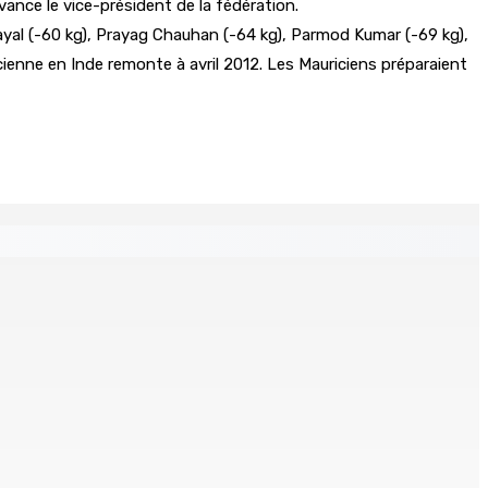
ance le vice-président de la fédération.
ayal (-60 kg), Prayag Chauhan (-64 kg), Parmod Kumar (-69 kg),
ricienne en Inde remonte à avril 2012. Les Mauriciens préparaient
klin planant
de bord et un I-pad seront analysés par la DCA