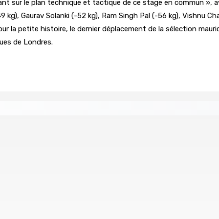
tant sur le plan technique et tactique de ce stage en commun », av
 kg), Gaurav Solanki (-52 kg), Ram Singh Pal (-56 kg), Vishnu Ch
Pour la petite histoire, le dernier déplacement de la sélection mau
ques de Londres.
age du compte d’un collègue
union : L’axe Chimajee/Govind confirmé avec l’ombre de Fran
ollision
LA-PRAIRIE — Crash d’un hydravion : Le tableau 