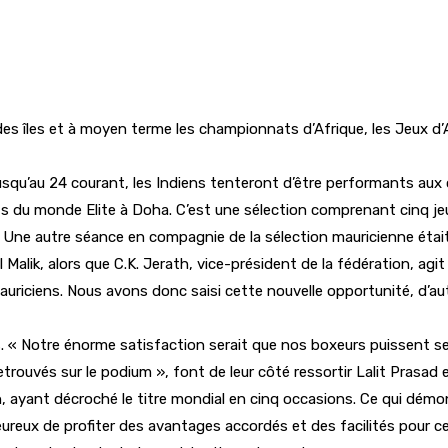
des îles et à moyen terme les championnats d’Afrique, les Jeux d
squ’au 24 courant, les Indiens tenteront d’être performants aux
u monde Elite à Doha. C’est une sélection comprenant cinq jeun
. Une autre séance en compagnie de la sélection mauricienne était
Anil Malik, alors que C.K. Jerath, vice-président de la fédération
iciens. Nous avons donc saisi cette nouvelle opportunité, d’aut
. « Notre énorme satisfaction serait que nos boxeurs puissent se q
rouvés sur le podium », font de leur côté ressortir Lalit Prasad et
ayant décroché le titre mondial en cinq occasions. Ce qui démontr
reux de profiter des avantages accordés et des facilités pour ce