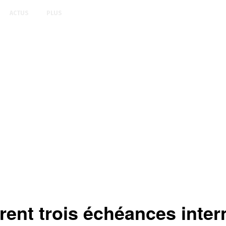
ACTUS
PLUS
ent trois échéances inter