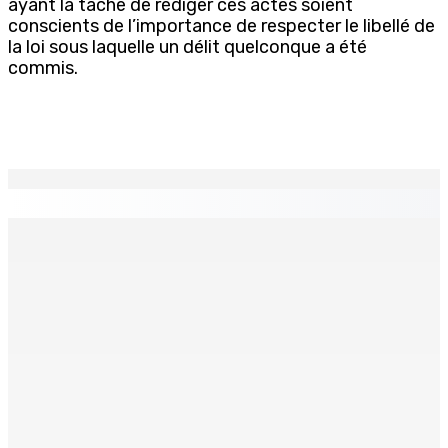
ayant la tâche de rédiger ces actes soient
conscients de l’importance de respecter le libellé de
la loi sous laquelle un délit quelconque a été
commis.
EN CONTINU
↻
Franco Quirin : « Une position de stricte neutralité »
7 Août 2026 12h00
Océan Indien | Saisie de 157,5 kg de drogue : L’ex-JM
prend ses distances de la SUV et du gandia
7 Août 2026 11h49
BALACLAVA : Enquête après la découverte d’un corps