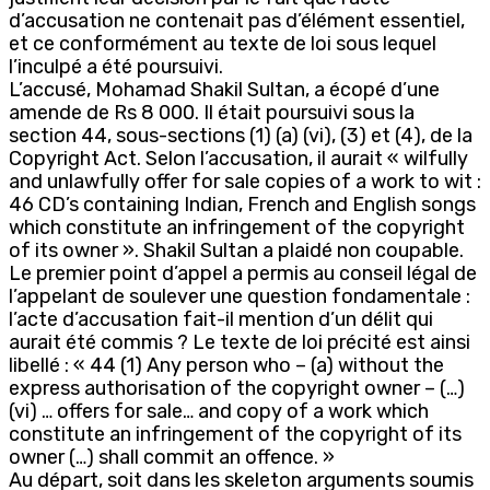
d’accusation ne contenait pas d’élément essentiel,
et ce conformément au texte de loi sous lequel
l’inculpé a été poursuivi.
L’accusé, Mohamad Shakil Sultan, a écopé d’une
amende de Rs 8 000. Il était poursuivi sous la
section 44, sous-sections (1) (a) (vi), (3) et (4), de la
Copyright Act. Selon l’accusation, il aurait « wilfully
and unlawfully offer for sale copies of a work to wit :
46 CD’s containing Indian, French and English songs
which constitute an infringement of the copyright
of its owner ». Shakil Sultan a plaidé non coupable.
Le premier point d’appel a permis au conseil légal de
l’appelant de soulever une question fondamentale :
l’acte d’accusation fait-il mention d’un délit qui
aurait été commis ? Le texte de loi précité est ainsi
libellé : « 44 (1) Any person who – (a) without the
express authorisation of the copyright owner – (…)
(vi) … offers for sale… and copy of a work which
constitute an infringement of the copyright of its
owner (…) shall commit an offence. »
Au départ, soit dans les skeleton arguments soumis