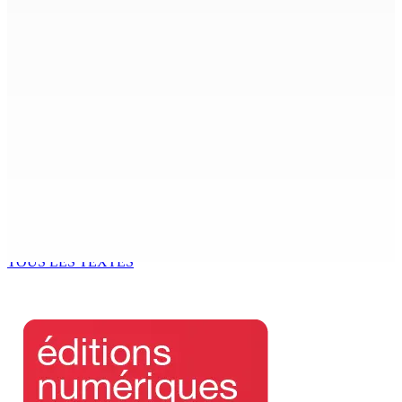
Région : Stéphanie Anquetil admise à l’African Academy
for Women in Political Leadership
7 Août 2026 08h00
Réforme des pensions | En vue de la promulgation La
PKS demande à Gokhool de retenir son Assent
7 Août 2026 07h00
Port-Louis : Un jeune vend de la drogue près du
Marché Central
6 Août 2026 18h00
TOUS LES TEXTES