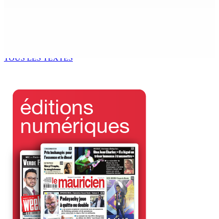
Assemblée nationale | Fait du jour sur la cargaison de
155,7 kg de cannabis saisie à La-Réunion — Motion de
Lesjongard pour la démission...
5 Août 2026 11h38
TOUS LES TEXTES