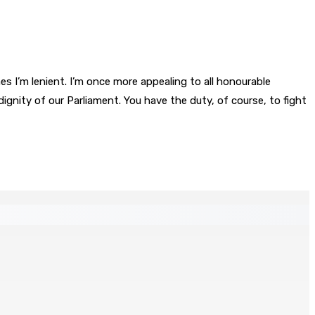
 I’m lenient. I’m once more appealing to all honourable
gnity of our Parliament. You have the duty, of course, to fight
s