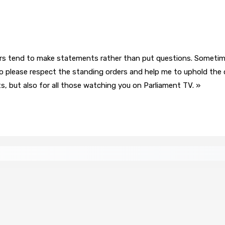
rs tend to make statements rather than put questions. Sometimes
 please respect the standing orders and help me to uphold the di
s, but also for all those watching you on Parliament TV. »
re de wi-fi résidentiel
ale en faveur de l’éducation civique et des valeurs citoyenne