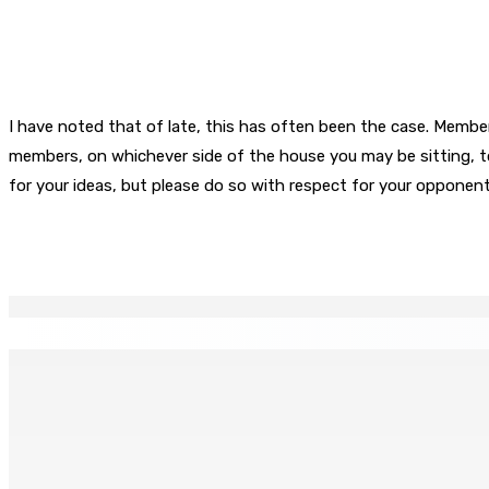
I have noted that of late, this has often been the case. Membe
members, on whichever side of the house you may be sitting, to
for your ideas, but please do so with respect for your opponent
Partager
EN CONTINU
↻
TPLink Open Day :MT récompensée pour l’innovation en matiè
7 Août 2026 19h00
Fléaux sociaux | Conseil des Religions : Mobilisation nation